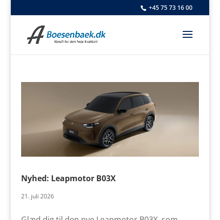
+45 75 73 16 00
Nyhed: Leapmotor B03X
21. juli 2026
Glæd dig til den nye Leapmotor B03X, som