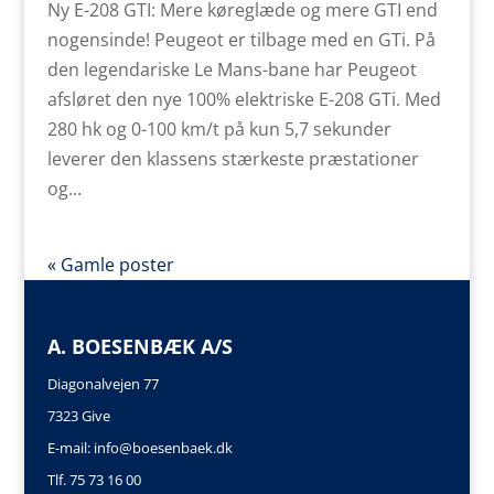
Ny E-208 GTI: Mere køreglæde og mere GTI end
nogensinde! Peugeot er tilbage med en GTi. På
den legendariske Le Mans-bane har Peugeot
afsløret den nye 100% elektriske E-208 GTi. Med
280 hk og 0-100 km/t på kun 5,7 sekunder
leverer den klassens stærkeste præstationer
og...
« Gamle poster
A. BOESENBÆK A/S
Diagonalvejen 77
7323 Give
E-mail:
info@boesenbaek.dk
Tlf. 75 73 16 00