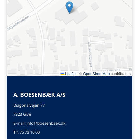
Leaflet
|
©
OpenStreetMap
contributors
A. BOESENBÆK A/S
Diagonalvejen 77
7323 Give
E-mail:
info@boesenbaek.dk
Tlf. 75 73 16 00