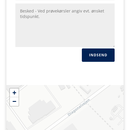
INDSEND
+
−