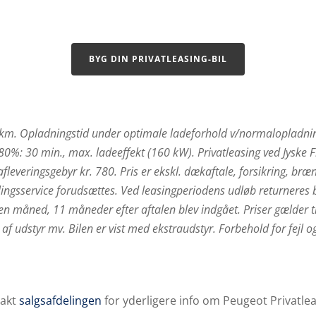
BYG DIN PRIVATLEASING-BIL
m. Opladningstid under optimale ladeforhold v/normalopladnin
80%: 30 min., max. ladeeffekt (160 kW). Privatleasing ved Jyske 
afleveringsgebyr kr. 780. Pris er ekskl. dækaftale, forsikring, bræn
ingsservice forudsættes. Ved leasingperiodens udløb returneres bi
 måned, 11 måneder efter aftalen blev indgået. Priser gælder ti
g af udstyr mv.
Bilen er vist med ekstraudstyr. Forbehold for fejl o
akt
salgsafdelingen
for yderligere info om Peugeot Privatlea