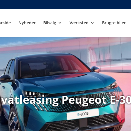
orside
Nyheder
Bilsalg
Værksted
Brugte biler
ivatleasing Peugeot E-3