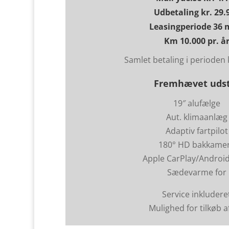
Udbetaling kr. 29.
Leasingperiode 36 
Km 10.000 pr. å
Samlet betaling i perioden 
Fremhævet udst
19″ alufælge
Aut. klimaanlæg
Adaptiv fartpilot
180° HD bakkame
Apple CarPlay/Androi
Sædevarme for
Service inkludere
Mulighed for tilkøb 