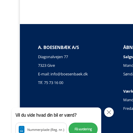
A. BOESENBÆK A/S
ÅBN
Diagonalvejen 77
Salgs
7323 Give
Manda
E-mail:
info@boesenbaek.dk
Sønda
Tlf. 75 73 16 00
Værk
Manda
Freda
Vil du vide hvad din bil er værd?
Få vurdering
Nummerplade (Reg. nr.)