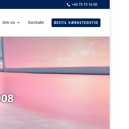
+45 75 73 16 00
Om os
Kontakt
BESTIL VÆRKSTEDSTID
008