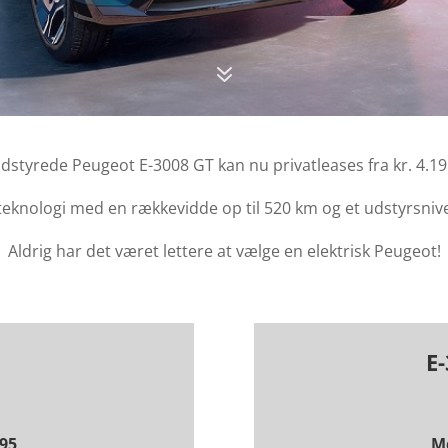
7
dstyrede Peugeot E-3008 GT kan nu privatleases fra kr. 4.195
g teknologi med en rækkevidde op til 520 km og et udstyrsni
Aldrig har det været lettere at vælge en elektrisk Peugeot!
E
195
Md