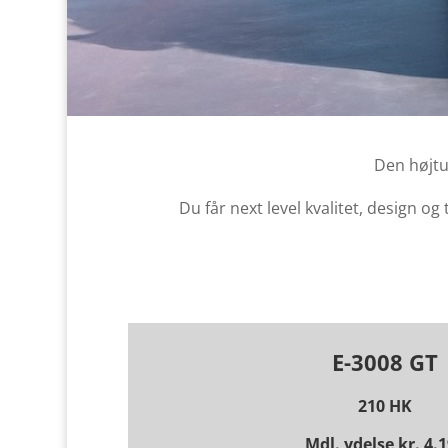
Den højtu
Du får next level kvalitet, design o
E-3008 GT
210 HK
Mdl. ydelse kr. 4.