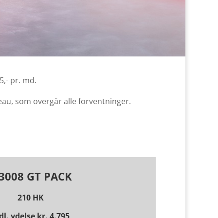
,- pr. md.
veau, som overgår alle forventninger.
-3008 GT PACK
210 HK
l. ydelse kr. 4.795