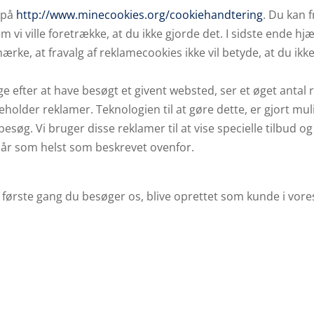
 på
http://www.minecookies.org/cookiehandtering
. Du kan 
 om vi ville foretrække, at du ikke gjorde det. I sidste ende 
rke, at fravalg af reklamecookies ikke vil betyde, at du ikke
 efter at have besøgt et givent websted, ser et øget antal 
older reklamer. Teknologien til at gøre dette, er gjort mulig
søg. Vi bruger disse reklamer til at vise specielle tilbud og t
 når som helst som beskrevet ovenfor.
, første gang du besøger os, blive oprettet som kunde i vor