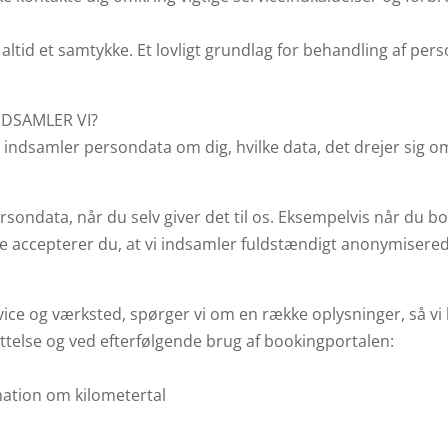
ltid et samtykke. Et lovligt grundlag for behandling af pers
DSAMLER VI?
i indsamler persondata om dig, hvilke data, det drejer sig 
ndata, når du selv giver det til os. Eksempelvis når du booker
e accepterer du, at vi indsamler fuldstændigt anonymisered
vice og værksted, spørger vi om en række oplysninger, så vi 
telse og ved efterfølgende brug af bookingportalen:
ation om kilometertal