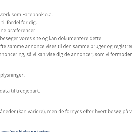
etværk som Facebook o.a.
l fordel for dig.
dine præferencer.
 besøger vores site og kan dokumentere dette.
 ofte samme annonce vises til den samme bruger og registre
oncering, så vi kan vise dig de annoncer, som vi formoder, 
plysninger.
ata til tredjepart.
l måneder (kan variere), men de fornyes efter hvert besøg på 