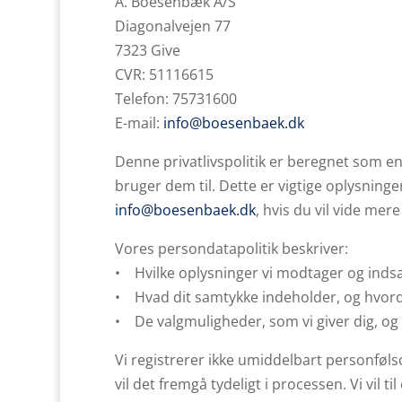
A. Boesenbæk A/S
Diagonalvejen 77
7323 Give
CVR: 51116615
Telefon: 75731600
E-mail:
info@boesenbaek.dk
Denne privatlivspolitik er beregnet som en 
bruger dem til. Dette er vigtige oplysninger,
info@boesenbaek.dk
, hvis du vil vide mer
Vores persondatapolitik beskriver:
• Hvilke oplysninger vi modtager og inds
• Hvad dit samtykke indeholder, og hvord
• De valgmuligheder, som vi giver dig, og
Vi registrerer ikke umiddelbart personføl
vil det fremgå tydeligt i processen. Vi vi