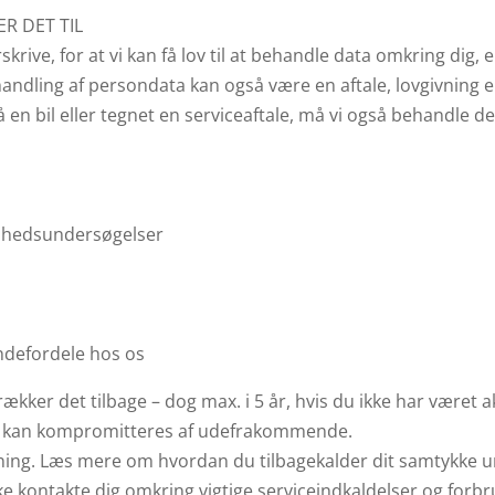
R DET TIL
ive, for at vi kan få lov til at behandle data omkring dig, e
andling af persondata kan også være en aftale, lovgivning el
en bil eller tegnet en serviceaftale, må vi også behandle de
shedsundersøgelser
defordele hos os
rækker det tilbage – dog max. i 5 år, hvis du ikke har været a
ikke kan kompromitteres af udefrakommende.
tning. Læs mere om hvordan du tilbagekalder dit samtykke u
ikke kontakte dig omkring vigtige serviceindkaldelser og for