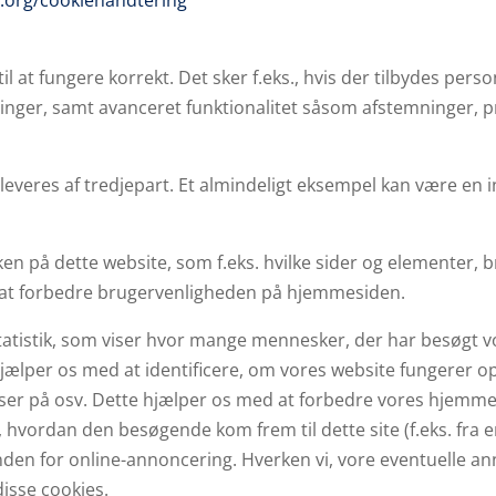
.org/cookiehandtering
til at fungere korrekt. Det sker f.eks., hvis der tilbydes pers
inger, samt avanceret funktionalitet såsom afstemninger
 leveres af tredjepart. Et almindeligt eksempel kan være en
en på dette website, som f.eks. hvilke sider og elementer,
il at forbedre brugervenligheden på hjemmesiden.
tatistik, som viser hvor mange mennesker, der har besøgt vo
hjælper os med at identificere, om vores website fungerer op
 de ser på osv. Dette hjælper os med at forbedre vores hjem
g, hvordan den besøgende kom frem til dette site (f.eks. f
nden for online-annoncering. Hverken vi, vore eventuelle an
disse cookies.