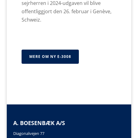
sejrherren i ​​2024-udgaven vil blive
offentliggjort den 26. februar i Genève,
Schweiz.
MERE OM NY E-3008
A. BOESENBÆK A/S
Diagonalvejen 77